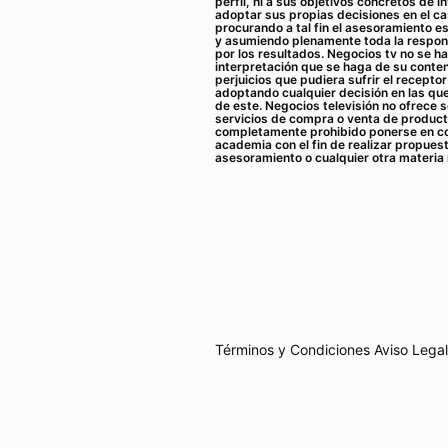
perfil, ni a sus objetivos concretos de i
adoptar sus propias decisiones en el cas
procurando a tal fin el asesoramiento e
y asumiendo plenamente toda la respon
por los resultados. Negocios tv no se h
interpretación que se haga de su conten
perjuicios que pudiera sufrir el recepto
adoptando cualquier decisión en las qu
de este. Negocios televisión no ofrece 
servicios de compra o venta de product
completamente prohibido ponerse en co
academia con el fin de realizar propues
asesoramiento o cualquier otra materia 
Términos y Condiciones
Aviso Legal