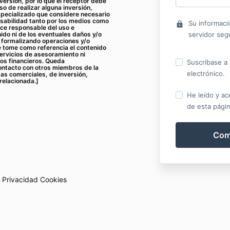
nversión, por lo que el receptor debe
o de realizar alguna inversión,
specializado que considere necesario
sabilidad tanto por los medios como
Su informaci
lock
ace responsable del uso e
ido ni de los eventuales daños y/o
servidor seg
r formalizando operaciones y/o
e tome como referencia el contenido
servicios de asesoramiento ni
os financieros. Queda
Suscríbase a 
ntacto con otros miembros de la
electrónico.
tas comerciales, de inversión,
relacionada.]
He leído y ac
de esta págin
Privacidad
Cookies